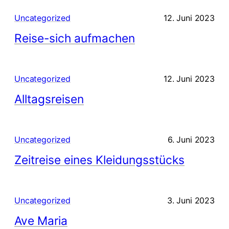
Uncategorized
12. Juni 2023
Reise-sich aufmachen
Uncategorized
12. Juni 2023
Alltagsreisen
Uncategorized
6. Juni 2023
Zeitreise eines Kleidungsstücks
Uncategorized
3. Juni 2023
Ave Maria